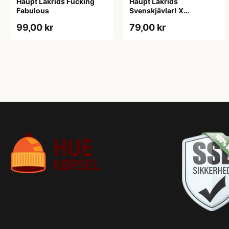
Haupt Lakrids Fucking
Haupt Lakrids
Fabulous
Svenskjävlar! X
Jägermeister
99,00 kr
79,00 kr