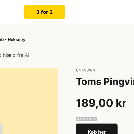
3 for 2
øb - Heksehyl
 hjælp fra AI.
UNKNOWN
Toms Pingvi
189,00 kr
Køb her