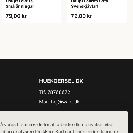
Haupt Lakrits
Haupt Lakrits Söta
Smålänningar​
Svenskjävlar!
79,00 kr
79,00 kr
HUEKOERSEL.DK
Tlf. 78768672
Mail:
hej@want.dk
Cookie- og privatlivspolitik
å vores hjemmeside for at forbedre din oplevelse, vise
ld og analysere trafikken. Kort sagt: for at siden fungerer