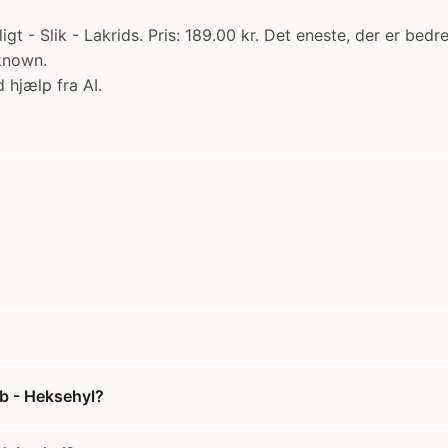
igt - Slik - Lakrids. Pris: 189.00 kr. Det eneste, der er b
known.
 hjælp fra AI.
øb - Heksehyl?