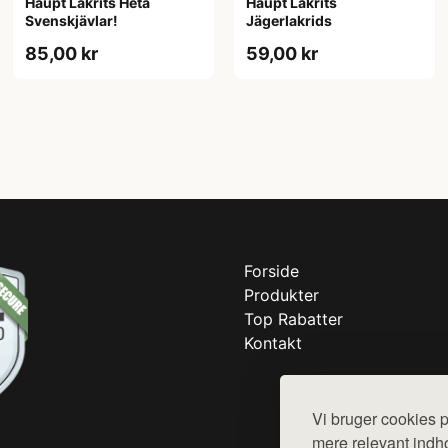
Haupt Lakrits Heta
Haupt Lakrits
Svenskjävlar!
Jägerlakrids
85,00 kr
59,00 kr
Forside
Produkter
Top Rabatter
Kontakt
Vi bruger cookies p
mere relevant indho