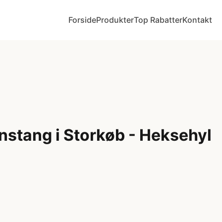
Forside
Produkter
Top Rabatter
Kontakt
nstang i Storkøb - Heksehyl