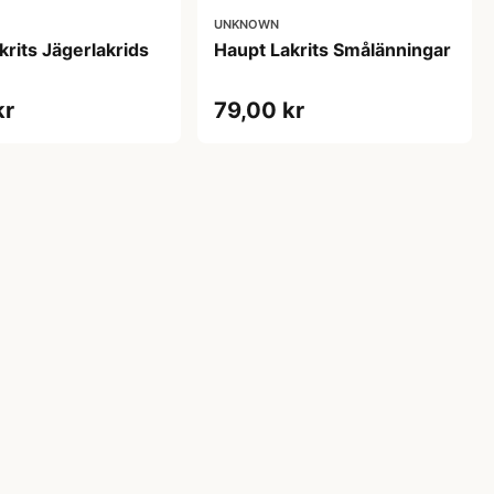
UNKNOWN
krits Jägerlakrids
Haupt Lakrits Smålänningar​
kr
79,00 kr