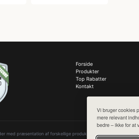
Forside
Produkter
Top Rabatter
Kontakt
Vi bruger cookies p
mere relevant indho
bedre – ikke for at 
r med præsentation af forskellige produkter fra diverse webshops. De