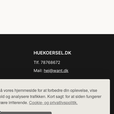
HUEKOERSEL.DK
Tlf. 78768672
Mail:
hej@want.dk
Cookie- og privatlivspolitik
å vores hjemmeside for at forbedre din oplevelse, vise
ld og analysere trafikken. Kort sagt: for at siden fungerer
være irriterende.
Cookie- og privatlivspolitik.
r sælges ikke varer fra denne side - vi henviser til de shops,