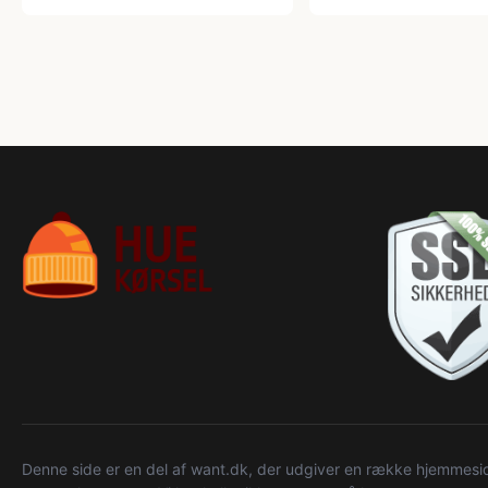
Denne side er en del af want.dk, der udgiver en række hjemmeside