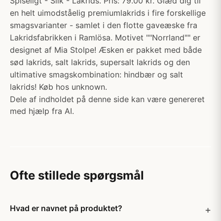
Spiseligt - Slik - Lakrids. Pris: 79.00 kr. Glæd dig til
en helt uimodståelig premiumlakrids i fire forskellige
smagsvarianter - samlet i den flotte gaveæske fra
Lakridsfabrikken i Ramlösa. Motivet ""Norrland"" er
designet af Mia Stolpe! Æsken er pakket med både
sød lakrids, salt lakrids, supersalt lakrids og den
ultimative smagskombination: hindbær og salt
lakrids! Køb hos unknown.
Dele af indholdet på denne side kan være genereret
med hjælp fra AI.
Ofte stillede spørgsmål
Hvad er navnet på produktet?