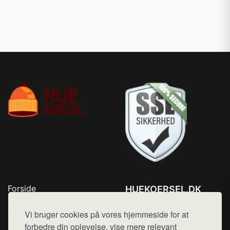
Forside
HUEKOERSEL.DK
Produkter
Tlf. 78768672
Top Rabatter
Vi bruger cookies på vores hjemmeside for at
Mail:
hej@want.dk
Kontakt
forbedre din oplevelse, vise mere relevant