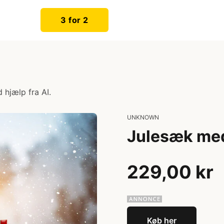
3 for 2
 hjælp fra AI.
UNKNOWN
Julesæk med
229,00 kr
Køb her