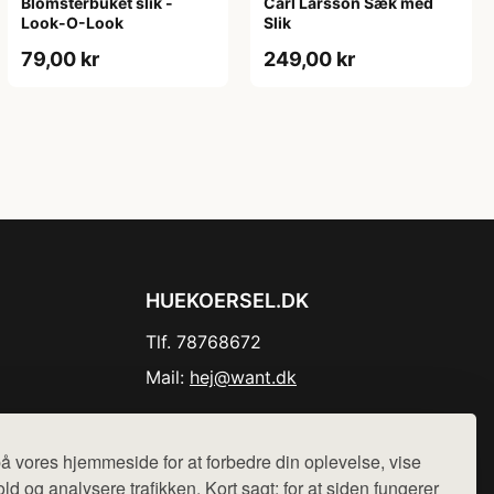
Blomsterbuket slik -
Carl Larsson Sæk med
Look-O-Look
Slik
79,00 kr
249,00 kr
HUEKOERSEL.DK
Tlf. 78768672
Mail:
hej@want.dk
Cookie- og privatlivspolitik
å vores hjemmeside for at forbedre din oplevelse, vise
ld og analysere trafikken. Kort sagt: for at siden fungerer