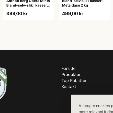
Anthon Berg Opera Mints
Bland-selv slik i kasser i
Bland-selv-slik i kasser
Metaldåse 2 kg
2,5 kg
399,00 kr
499,00 kr
Forside
Produkter
Top Rabatter
Kontakt
Vi bruger cookies p
mere relevant indho