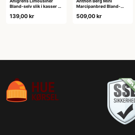
Ahlgrens Limousiner
Anthon Berg Mini
Bland-selv slik i kasser 1
Marcipanbrød Bland-
kg
selv-slik i kasser 1,8 kg
139,00 kr
509,00 kr