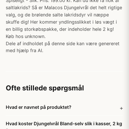
Spiseligt - Slik. Pris: 199.00 kr. Kan du ikke få nok af
saltlakrids? Så er Malacos Djungelvrål det helt rigtige
valg, og de brølende salte lakridsdyr vil næppe
skuffe dig! Her kommer yndlingsslikket i løs vægt i
en billig storkøbspakke, der indeholder hele 2 kg!​
Køb hos unknown.
Dele af indholdet på denne side kan være genereret
med hjælp fra AI.
Ofte stillede spørgsmål
Hvad er navnet på produktet?
Hvad koster Djungelvrål Bland-selv slik i kasser, 2 kg​