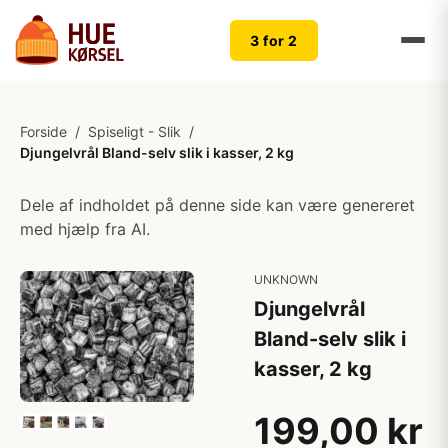
3 for 2
Forside
/
Spiseligt - Slik
/
Djungelvrål Bland-selv slik i kasser, 2 kg​
Dele af indholdet på denne side kan være genereret
med hjælp fra AI.
UNKNOWN
Djungelvrål
Bland-selv slik i
kasser, 2 kg​
199,00 kr