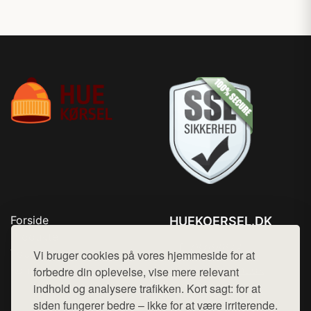
Forside
HUEKOERSEL.DK
Produkter
Tlf. 78768672
Top Rabatter
Vi bruger cookies på vores hjemmeside for at
Mail:
hej@want.dk
Kontakt
forbedre din oplevelse, vise mere relevant
indhold og analysere trafikken. Kort sagt: for at
Cookie- og privatlivspolitik
siden fungerer bedre – ikke for at være irriterende.