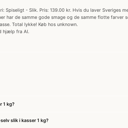
i: Spiseligt - Slik. Pris: 139.00 kr. Hvis du laver Sveriges m
iner har de samme gode smage og de samme flotte farver som
kasse. Total lykke! Køb hos unknown.
 hjælp fra AI.
r 1 kg?
elv slik i kasser 1 kg?