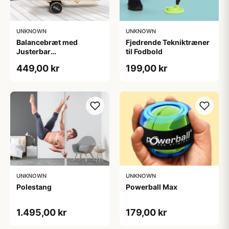
UNKNOWN
UNKNOWN
Balancebræt med
Fjedrende Tekniktræner
Justerbar
til Fodbold
Sværhedsgrad -
449,00 kr
199,00 kr
Zenkuru
UNKNOWN
UNKNOWN
Polestang
Powerball Max
1.495,00 kr
179,00 kr