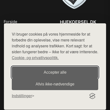
Forside
HUEKOERSEL.DK
Produkter
Tlf. 78768672
Top Rabatter
Vi bruger cookies på vores hjemmeside for at
Mail:
hej@want.dk
Kontakt
forbedre din oplevelse, vise mere relevant
indhold og analysere trafikken. Kort sagt: for at
Cookie- og privatlivspolitik
siden fungerer bedre – ikke for at være irriterende.
Cookie- og privatlivspolitik.
Denne side er en del af want.dk, der udgiver en række
Accepter alle
hjemmesider med præsentation af forskellige produkter fra
diverse webshops. Der sælges ikke varer fra denne side - vi
Afvis ikke‑nødvendige
henviser til de shops, som sælger varen. Vi har heller ikke
varerne på lager.
Indstillinger
© 2026 huekoersel.dk. Alle rettigheder forbeholdes.