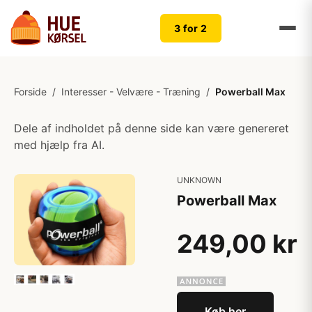
3 for 2
Forside
/
Interesser - Velvære - Træning
/
Powerball Max
Dele af indholdet på denne side kan være genereret
med hjælp fra AI.
UNKNOWN
Powerball Max
249,00 kr
Køb her