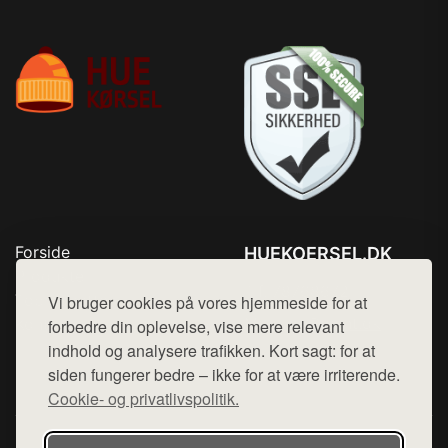
Forside
HUEKOERSEL.DK
Produkter
Tlf. 78768672
Top Rabatter
Vi bruger cookies på vores hjemmeside for at
Mail:
hej@want.dk
Kontakt
forbedre din oplevelse, vise mere relevant
indhold og analysere trafikken. Kort sagt: for at
Cookie- og privatlivspolitik
siden fungerer bedre – ikke for at være irriterende.
Cookie- og privatlivspolitik.