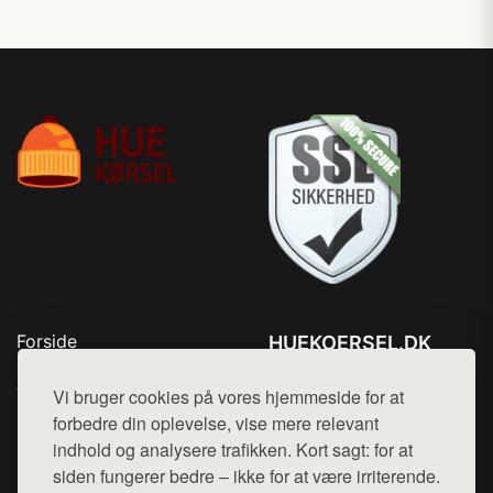
Forside
HUEKOERSEL.DK
Produkter
Tlf. 78768672
Top Rabatter
Vi bruger cookies på vores hjemmeside for at
Mail:
hej@want.dk
Kontakt
forbedre din oplevelse, vise mere relevant
indhold og analysere trafikken. Kort sagt: for at
Cookie- og privatlivspolitik
siden fungerer bedre – ikke for at være irriterende.