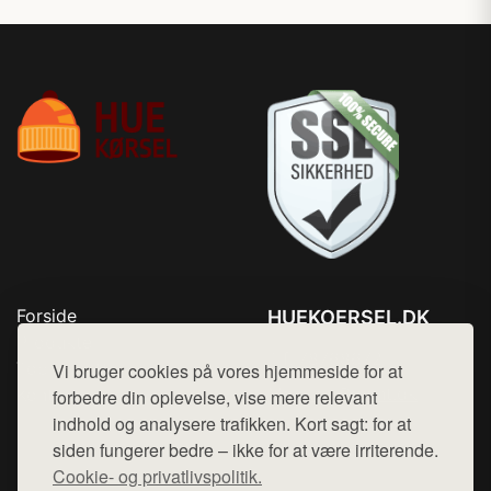
Forside
HUEKOERSEL.DK
Produkter
Tlf. 78768672
Top Rabatter
Vi bruger cookies på vores hjemmeside for at
Mail:
hej@want.dk
Kontakt
forbedre din oplevelse, vise mere relevant
indhold og analysere trafikken. Kort sagt: for at
Cookie- og privatlivspolitik
siden fungerer bedre – ikke for at være irriterende.
Cookie- og privatlivspolitik.