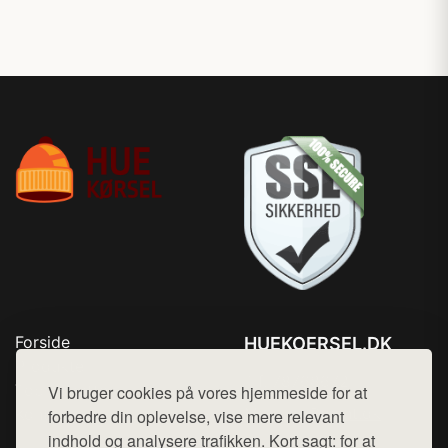
Forside
HUEKOERSEL.DK
Produkter
Tlf. 78768672
Top Rabatter
Vi bruger cookies på vores hjemmeside for at
Mail:
hej@want.dk
Kontakt
forbedre din oplevelse, vise mere relevant
indhold og analysere trafikken. Kort sagt: for at