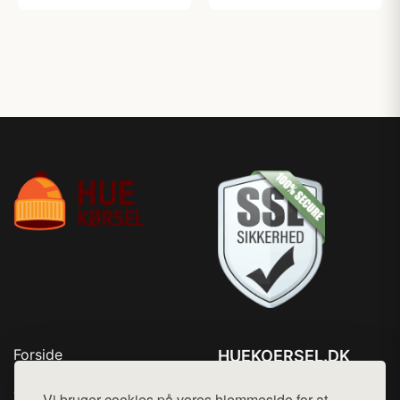
Forside
HUEKOERSEL.DK
Produkter
Tlf. 78768672
Top Rabatter
Vi bruger cookies på vores hjemmeside for at