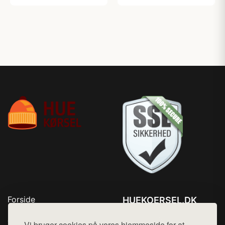
Forside
HUEKOERSEL.DK
Produkter
Tlf. 78768672
Top Rabatter
Vi bruger cookies på vores hjemmeside for at