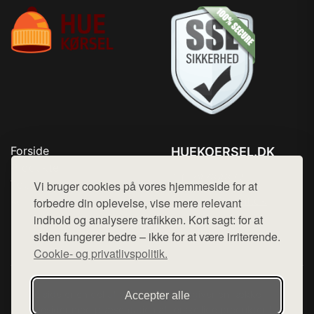
Forside
HUEKOERSEL.DK
Produkter
Tlf. 78768672
Top Rabatter
Vi bruger cookies på vores hjemmeside for at
Mail:
hej@want.dk
Kontakt
forbedre din oplevelse, vise mere relevant
indhold og analysere trafikken. Kort sagt: for at
Cookie- og privatlivspolitik
siden fungerer bedre – ikke for at være irriterende.
Cookie- og privatlivspolitik.
Denne side er en del af want.dk, der udgiver en række
Accepter alle
hjemmesider med præsentation af forskellige produkter fra