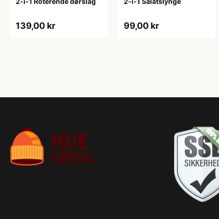
2-i-1 Roterende dørslag
2-i-1 Salatslynge
139,00 kr
99,00 kr