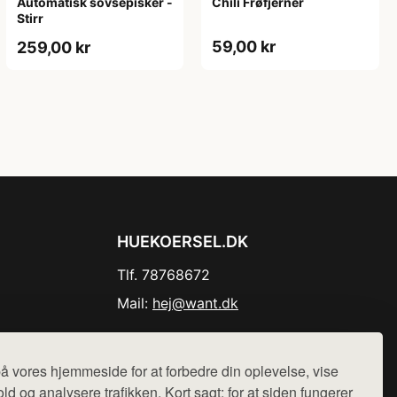
Automatisk sovsepisker -
Chili Frøfjerner
Stirr
59,00 kr
259,00 kr
HUEKOERSEL.DK
Tlf. 78768672
Mail:
hej@want.dk
Cookie- og privatlivspolitik
å vores hjemmeside for at forbedre din oplevelse, vise
ld og analysere trafikken. Kort sagt: for at siden fungerer