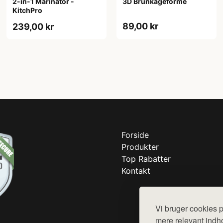
2-in-1 Marinator -
3D Brunkageforme
KitchPro
89,00 kr
239,00 kr
Forside
Produkter
Top Rabatter
Kontakt
Vi bruger cookies p
mere relevant indho