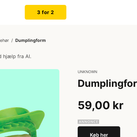
3 for 2
behør
/
Dumplingform
 hjælp fra AI.
UNKNOWN
Dumplingfo
59,00 kr
Køb her