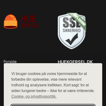
Forside
HUEKOERSEL.DK
Produkter
Tlf. 78768672
Top Rabatter
Vi bruger cookies på vores hjemmeside for at
Mail:
hej@want.dk
Kontakt
forbedre din oplevelse, vise mere relevant
indhold og analysere trafikken. Kort sagt: for at
Cookie- og privatlivspolitik
siden fungerer bedre – ikke for at være irriterende.
Cookie- og privatlivspolitik.