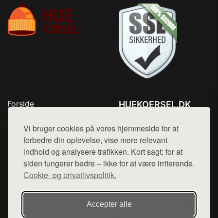
Forside
HUEKOERSEL.DK
Produkter
Tlf. 78768672
Top Rabatter
Vi bruger cookies på vores hjemmeside for at
Mail:
hej@want.dk
Kontakt
forbedre din oplevelse, vise mere relevant
indhold og analysere trafikken. Kort sagt: for at
Cookie- og privatlivspolitik
siden fungerer bedre – ikke for at være irriterende.
Cookie- og privatlivspolitik.
Denne side er en del af want.dk, der udgiver en række
Accepter alle
hjemmesider med præsentation af forskellige produkter fra