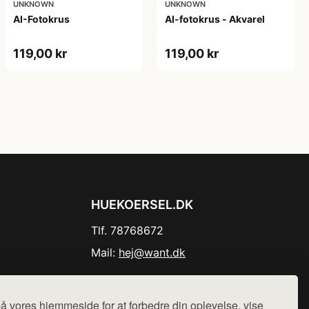
UNKNOWN
UNKNOWN
AI-Fotokrus
AI-fotokrus - Akvarel
119,00 kr
119,00 kr
HUEKOERSEL.DK
Tlf. 78768672
Mail:
hej@want.dk
Cookie- og privatlivspolitik
å vores hjemmeside for at forbedre din oplevelse, vise