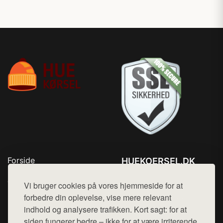
Forside
HUEKOERSEL.DK
Produkter
Tlf. 78768672
Top Rabatter
Vi bruger cookies på vores hjemmeside for at
Mail:
hej@want.dk
Kontakt
forbedre din oplevelse, vise mere relevant
indhold og analysere trafikken. Kort sagt: for at
Cookie- og privatlivspolitik
siden fungerer bedre – ikke for at være irriterende.