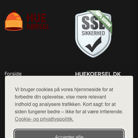
Forside
HUEKOERSEL.DK
Produkter
Tlf. 78768672
Top Rabatter
Vi bruger cookies på vores hjemmeside for at
Mail:
hej@want.dk
Kontakt
forbedre din oplevelse, vise mere relevant
indhold og analysere trafikken. Kort sagt: for at
Cookie- og privatlivspolitik
siden fungerer bedre – ikke for at være irriterende.
Cookie- og privatlivspolitik.
Denne side er en del af want.dk, der udgiver en række
Accepter alle