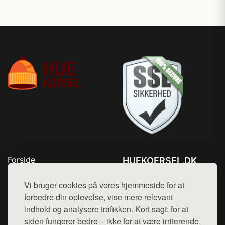
Forside
HUEKOERSEL.DK
Produkter
Tlf. 78768672
Top Rabatter
Vi bruger cookies på vores hjemmeside for at
Mail:
hej@want.dk
Kontakt
forbedre din oplevelse, vise mere relevant
indhold og analysere trafikken. Kort sagt: for at
Cookie- og privatlivspolitik
siden fungerer bedre – ikke for at være irriterende.