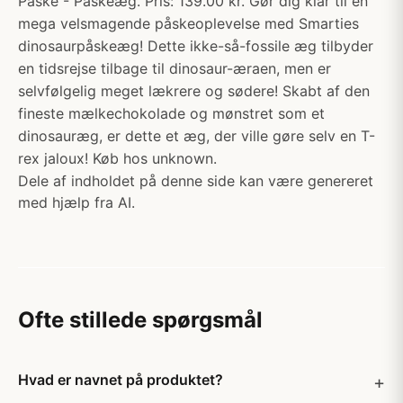
Påske - Påskeæg. Pris: 139.00 kr. Gør dig klar til en
mega velsmagende påskeoplevelse med Smarties
dinosaurpåskeæg! Dette ikke-så-fossile æg tilbyder
en tidsrejse tilbage til dinosaur-æraen, men er
selvfølgelig meget lækrere og sødere! Skabt af den
fineste mælkechokolade og mønstret som et
dinosauræg, er dette et æg, der ville gøre selv en T-
rex jaloux! Køb hos unknown.
Dele af indholdet på denne side kan være genereret
med hjælp fra AI.
Ofte stillede spørgsmål
Hvad er navnet på produktet?