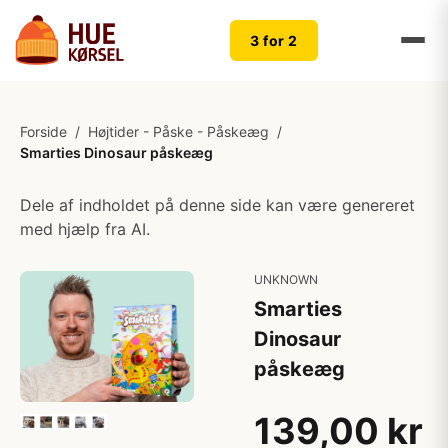
3 for 2
Forside
/
Højtider - Påske - Påskeæg
/
Smarties Dinosaur påskeæg
Dele af indholdet på denne side kan være genereret
med hjælp fra AI.
UNKNOWN
Smarties
Dinosaur
påskeæg
139,00 kr