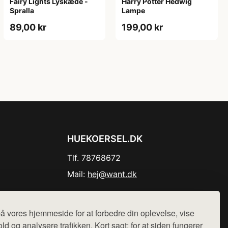
Fairy Lights Lyskæde -
Harry Potter Hedwig
Spralla
Lampe
89,00 kr
199,00 kr
HUEKOERSEL.DK
Tlf. 78768672
Mail:
hej@want.dk
Cookie- og privatlivspolitik
å vores hjemmeside for at forbedre din oplevelse, vise
ld og analysere trafikken. Kort sagt: for at siden fungerer