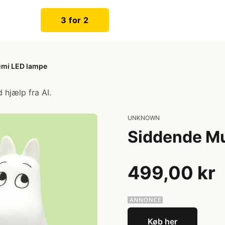
3 for 2
mi LED lampe
 hjælp fra AI.
UNKNOWN
Siddende M
499,00 kr
Køb her