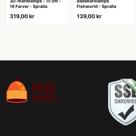
3D-månelampe - 15 cm -
Badekarslampe
16 Farver - Spralla
Fishworld - Spralla
319,00 kr
139,00 kr