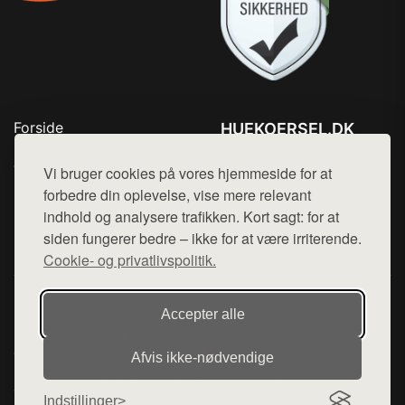
Forside
HUEKOERSEL.DK
Produkter
Tlf. 78768672
Top Rabatter
Vi bruger cookies på vores hjemmeside for at
Mail:
hej@want.dk
Kontakt
forbedre din oplevelse, vise mere relevant
indhold og analysere trafikken. Kort sagt: for at
Cookie- og privatlivspolitik
siden fungerer bedre – ikke for at være irriterende.
Cookie- og privatlivspolitik.
Denne side er en del af want.dk, der udgiver en række
Accepter alle
hjemmesider med præsentation af forskellige produkter fra
diverse webshops. Der sælges ikke varer fra denne side - vi
Afvis ikke‑nødvendige
henviser til de shops, som sælger varen. Vi har heller ikke
varerne på lager.
Indstillinger