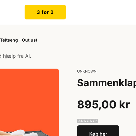
3 for 2
eltseng - Outlust
 hjælp fra AI.
UNKNOWN
Sammenklapp
895,00 kr
Køb her