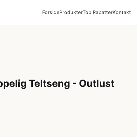
Forside
Produkter
Top Rabatter
Kontakt
elig Teltseng - Outlust