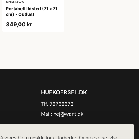
UNKNOWN
Portabelt Ildsted (71 x 71
cm) - Outlust
349,00 kr
HUEKOERSEL.DK
Tlf. 78768672
Mail:
hej@want.dk
Cookie- og privatlivspolitik
å vores hjemmeside for at forbedre din oplevelse, vise