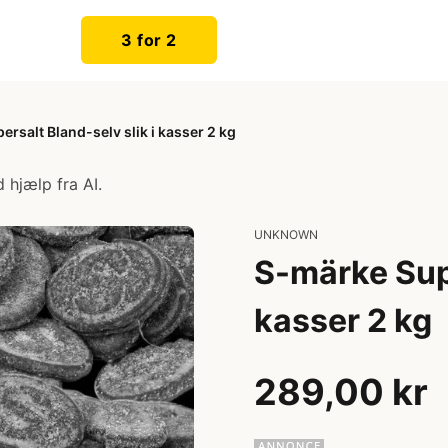
3 for 2
rsalt Bland-selv slik i kasser 2 kg
 hjælp fra AI.
UNKNOWN
S-märke Supe
kasser 2 kg
289,00 kr