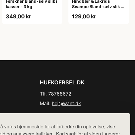
Ferskner Bland-selv slik i
Hindbær & Lakrids
kasser - 3 kg
Svampe Bland-selv slik i
kasser 1 kg
349,00 kr
129,00 kr
HUEKOERSEL.DK
Tlf. 78768672
Mail:
hej@want.dk
Cookie- og privatlivspolitik
å vores hjemmeside for at forbedre din oplevelse, vise
ld og analysere trafikken. Kort sagt: for at siden fungerer