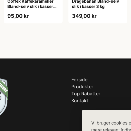
Coffex Kaffekarameller
Dragébanan Bland-selv
Bland-selv slik i kasser
slik i kasser 3 kg
800 gram
95,00 kr
349,00 kr
Forside
Produkter
Top Rabatter
Kontakt
Vi bruger cookies p
mere relevant indho