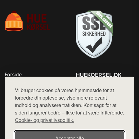
Forside
HUEKOERSEL.DK
Produkter
Tlf. 78768672
Top Rabatter
Vi bruger cookies på vores hjemmeside for at
Mail:
hej@want.dk
Kontakt
forbedre din oplevelse, vise mere relevant
indhold og analysere trafikken. Kort sagt: for at
Cookie- og privatlivspolitik
siden fungerer bedre – ikke for at være irriterende.
Cookie- og privatlivspolitik.
Denne side er en del af want.dk, der udgiver en række
Accepter alle