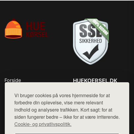
Forside
HUEKOERSEL.DK
Produkter
Tlf. 78768672
Top Rabatter
Vi bruger cookies på vores hjemmeside for at
Mail:
hej@want.dk
Kontakt
forbedre din oplevelse, vise mere relevant
indhold og analysere trafikken. Kort sagt: for at
Cookie- og privatlivspolitik
siden fungerer bedre – ikke for at være irriterende.
Cookie- og privatlivspolitik.