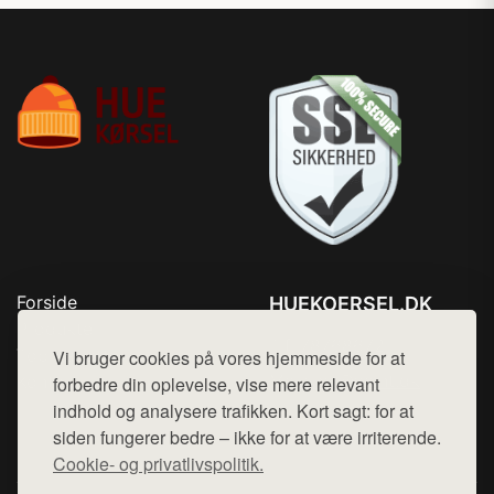
Forside
HUEKOERSEL.DK
Produkter
Tlf. 78768672
Top Rabatter
Vi bruger cookies på vores hjemmeside for at
Mail:
hej@want.dk
Kontakt
forbedre din oplevelse, vise mere relevant
indhold og analysere trafikken. Kort sagt: for at
Cookie- og privatlivspolitik
siden fungerer bedre – ikke for at være irriterende.
Cookie- og privatlivspolitik.