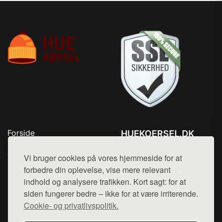
Forside
HUEKOERSEL.DK
Produkter
Tlf. 78768672
Top Rabatter
Vi bruger cookies på vores hjemmeside for at
Mail:
hej@want.dk
Kontakt
forbedre din oplevelse, vise mere relevant
indhold og analysere trafikken. Kort sagt: for at
Cookie- og privatlivspolitik
siden fungerer bedre – ikke for at være irriterende.
Cookie- og privatlivspolitik.