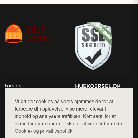
Forside
HUEKOERSEL.DK
Produkter
Tlf. 78768672
Top Rabatter
Vi bruger cookies på vores hjemmeside for at
Mail:
hej@want.dk
Kontakt
forbedre din oplevelse, vise mere relevant
indhold og analysere trafikken. Kort sagt: for at
Cookie- og privatlivspolitik
siden fungerer bedre – ikke for at være irriterende.
Cookie- og privatlivspolitik.