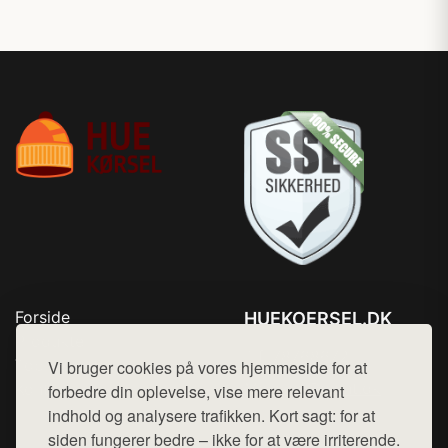
Forside
HUEKOERSEL.DK
Produkter
Tlf. 78768672
Top Rabatter
Vi bruger cookies på vores hjemmeside for at
Mail:
hej@want.dk
Kontakt
forbedre din oplevelse, vise mere relevant
indhold og analysere trafikken. Kort sagt: for at
Cookie- og privatlivspolitik
siden fungerer bedre – ikke for at være irriterende.