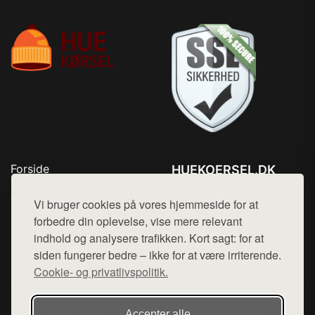
Forside
HUEKOERSEL.DK
Produkter
Tlf. 78768672
Top Rabatter
Vi bruger cookies på vores hjemmeside for at
Mail:
hej@want.dk
Kontakt
forbedre din oplevelse, vise mere relevant
indhold og analysere trafikken. Kort sagt: for at
Cookie- og privatlivspolitik
siden fungerer bedre – ikke for at være irriterende.
Cookie- og privatlivspolitik.
Denne side er en del af want.dk, der udgiver en række
Accepter alle