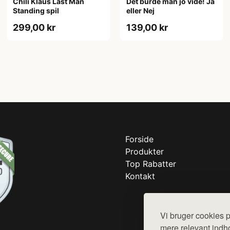
Chili Klaus Last Man
Det burde man jo vide! Ja
Standing spil
eller Nej
299,00 kr
139,00 kr
Forside
Produkter
Top Rabatter
Kontakt
Vi bruger cookies p
mere relevant indho