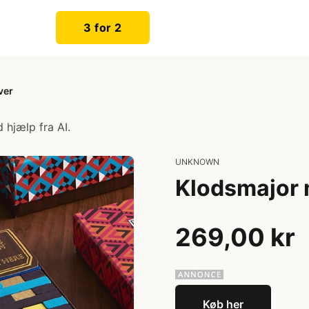
3 for 2
ver
 hjælp fra AI.
UNKNOWN
Klodsmajor 
269,00 kr
Køb her