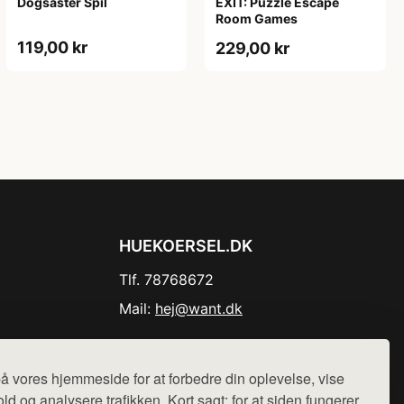
Dogsaster Spil
EXIT: Puzzle Escape
Room Games
119,00 kr
229,00 kr
HUEKOERSEL.DK
Tlf. 78768672
Mail:
hej@want.dk
Cookie- og privatlivspolitik
å vores hjemmeside for at forbedre din oplevelse, vise
ld og analysere trafikken. Kort sagt: for at siden fungerer