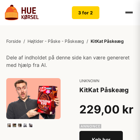
3 for 2
Forside
/
Højtider - Påske - Påskeæg
/
KitKat Påskeæg
Dele af indholdet på denne side kan være genereret
med hjælp fra AI.
UNKNOWN
KitKat Påskeæg
229,00 kr
Køb her