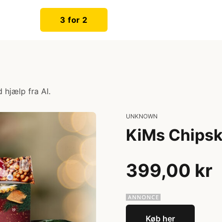
3 for 2
 hjælp fra AI.
UNKNOWN
KiMs Chipsk
399,00 kr
Køb her