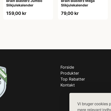
Brain Blasterz Jumbo
Brain Blasterz Mega
Slikjulekalender
Slikjulekalender
159,00 kr
79,00 kr
Forside
Produkter
Top Rabatter
Kontakt
Vi bruger cookies p
mere relevant indho