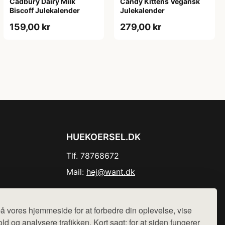
Cadbury Dairy Milk
Candy Kittens Vegansk
Biscoff Julekalender
Julekalender
159,00 kr
279,00 kr
HUEKOERSEL.DK
Tlf. 78768672
Mail:
hej@want.dk
Cookie- og privatlivspolitik
å vores hjemmeside for at forbedre din oplevelse, vise
ld og analysere trafikken. Kort sagt: for at siden fungerer