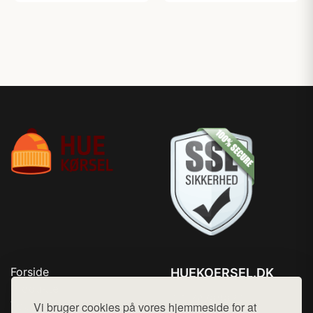
Forside
HUEKOERSEL.DK
Produkter
Tlf. 78768672
Top Rabatter
Vi bruger cookies på vores hjemmeside for at