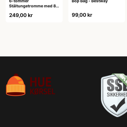
6-tommer
Bop Bag - Bestway
Ståltungetromme med 8
toner
99,00 kr
249,00 kr