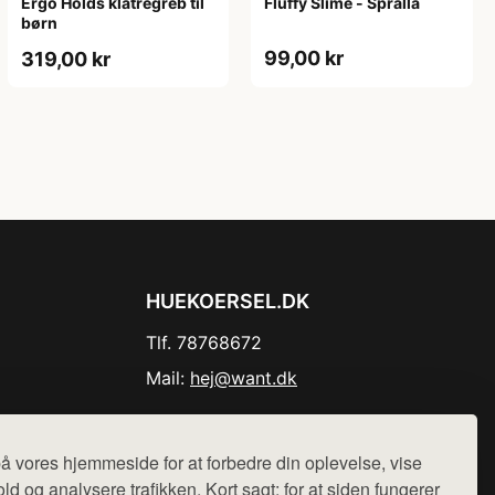
Ergo Holds klatregreb til
Fluffy Slime - Spralla
børn
99,00 kr
319,00 kr
HUEKOERSEL.DK
Tlf. 78768672
Mail:
hej@want.dk
Cookie- og privatlivspolitik
å vores hjemmeside for at forbedre din oplevelse, vise
ld og analysere trafikken. Kort sagt: for at siden fungerer