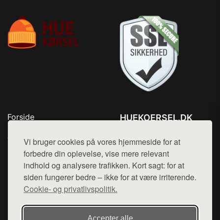
Forside
HUEKOERSEL.DK
Produkter
Tlf. 78768672
Top Rabatter
Vi bruger cookies på vores hjemmeside for at
Mail:
hej@want.dk
Kontakt
forbedre din oplevelse, vise mere relevant
indhold og analysere trafikken. Kort sagt: for at
Cookie- og privatlivspolitik
siden fungerer bedre – ikke for at være irriterende.
Cookie- og privatlivspolitik.
Denne side er en del af want.dk, der udgiver en række
Accepter alle