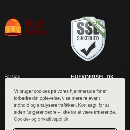
Forside
HUEKOERSEL.DK
Produkter
Tlf. 78768672
Top Rabatter
Vi bruger cookies på vores hjemmeside for at
Mail:
hej@want.dk
Kontakt
forbedre din oplevelse, vise mere relevant
indhold og analysere trafikken. Kort sagt: for at
Cookie- og privatlivspolitik
siden fungerer bedre – ikke for at være irriterende.
Cookie- og privatlivspolitik.