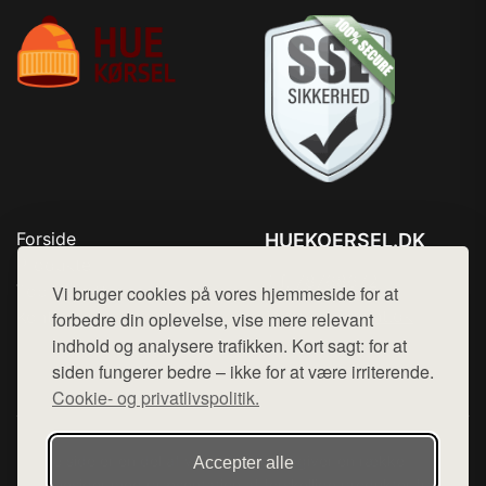
Forside
HUEKOERSEL.DK
Produkter
Tlf. 78768672
Top Rabatter
Vi bruger cookies på vores hjemmeside for at
Mail:
hej@want.dk
Kontakt
forbedre din oplevelse, vise mere relevant
indhold og analysere trafikken. Kort sagt: for at
Cookie- og privatlivspolitik
siden fungerer bedre – ikke for at være irriterende.
Cookie- og privatlivspolitik.
Denne side er en del af want.dk, der udgiver en række
Accepter alle
hjemmesider med præsentation af forskellige produkter fra