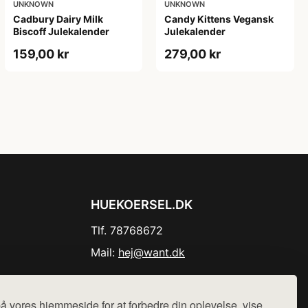
UNKNOWN
UNKNOWN
Cadbury Dairy Milk
Candy Kittens Vegansk
Biscoff Julekalender
Julekalender
159,00 kr
279,00 kr
HUEKOERSEL.DK
Tlf. 78768672
Mail:
hej@want.dk
Cookie- og privatlivspolitik
å vores hjemmeside for at forbedre din oplevelse, vise