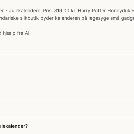
 - Julekalendere. Pris: 319.00 kr. Harry Potter Honeydukes 
gendariske slikbutik byder kalenderen på legesyge små gadg
 hjælp fra AI.
ulekalender?