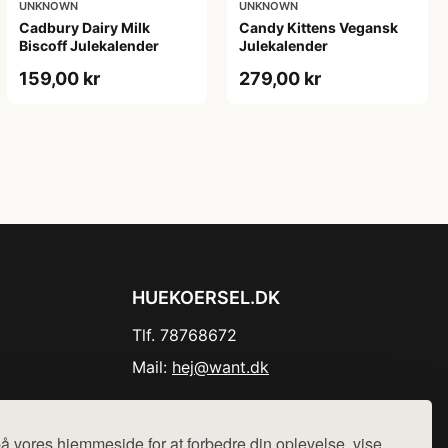
UNKNOWN
UNKNOWN
Cadbury Dairy Milk
Candy Kittens Vegansk
Biscoff Julekalender
Julekalender
159,00 kr
279,00 kr
HUEKOERSEL.DK
Tlf. 78768672
Mail:
hej@want.dk
Cookie- og privatlivspolitik
å vores hjemmeside for at forbedre din oplevelse, vise