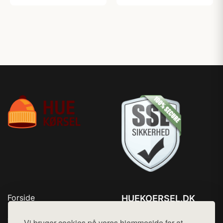
Forside
HUEKOERSEL.DK
Produkter
Tlf. 78768672
Top Rabatter
Vi bruger cookies på vores hjemmeside for at