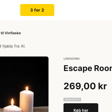
3 for 2
il Vinflaske
 hjælp fra AI.
UNKNOWN
Escape Room-
269,00 kr
Køb her