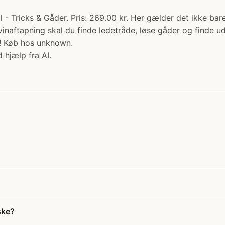
il - Tricks & Gåder. Pris: 269.00 kr. Her gælder det ikke ba
i vinaftapning skal du finde ledetråde, løse gåder og finde 
e! Køb hos unknown.
 hjælp fra AI.
ske?