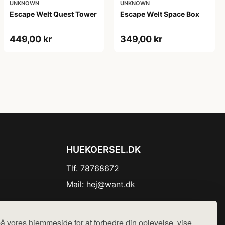
UNKNOWN
UNKNOWN
Escape Welt Quest Tower
Escape Welt Space Box
449,00 kr
349,00 kr
HUEKOERSEL.DK
Tlf. 78768672
Mail:
hej@want.dk
Cookie- og privatlivspolitik
å vores hjemmeside for at forbedre din oplevelse, vise