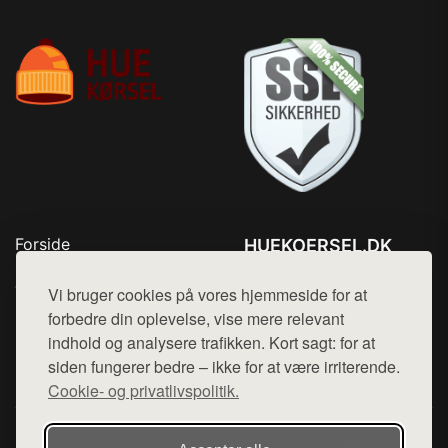
Forside
HUEKOERSEL.DK
Produkter
Tlf. 78768672
Top Rabatter
Vi bruger cookies på vores hjemmeside for at
Mail:
hej@want.dk
Kontakt
forbedre din oplevelse, vise mere relevant
indhold og analysere trafikken. Kort sagt: for at
Cookie- og privatlivspolitik
siden fungerer bedre – ikke for at være irriterende.
Cookie- og privatlivspolitik.