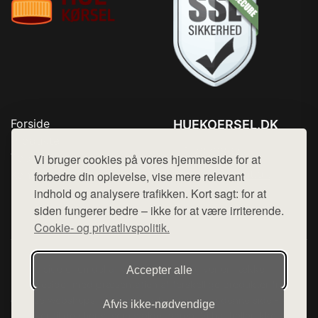
Forside
HUEKOERSEL.DK
Produkter
Tlf. 78768672
Top Rabatter
Vi bruger cookies på vores hjemmeside for at
Mail:
hej@want.dk
Kontakt
forbedre din oplevelse, vise mere relevant
indhold og analysere trafikken. Kort sagt: for at
Cookie- og privatlivspolitik
siden fungerer bedre – ikke for at være irriterende.
Cookie- og privatlivspolitik.
Denne side er en del af want.dk, der udgiver en række
Accepter alle
hjemmesider med præsentation af forskellige produkter fra
diverse webshops. Der sælges ikke varer fra denne side - vi
Afvis ikke‑nødvendige
henviser til de shops, som sælger varen. Vi har heller ikke