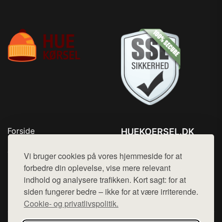
Forside
HUEKOERSEL.DK
Produkter
Tlf. 78768672
Top Rabatter
Vi bruger cookies på vores hjemmeside for at
Mail:
hej@want.dk
Kontakt
forbedre din oplevelse, vise mere relevant
indhold og analysere trafikken. Kort sagt: for at
Cookie- og privatlivspolitik
siden fungerer bedre – ikke for at være irriterende.
Cookie- og privatlivspolitik.