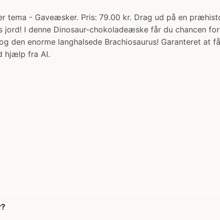
er tema - Gaveæsker. Pris: 79.00 kr. Drag ud på en præhi
 jord! I denne Dinosaur-chokoladeæske får du chancen for 
g den enorme langhalsede Brachiosaurus! Garanteret at få e
 hjælp fra AI.
r?