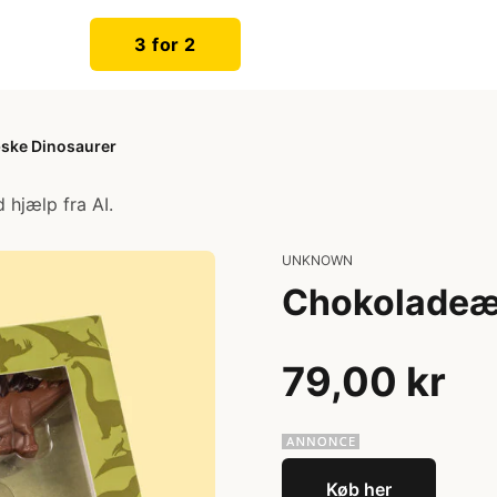
3 for 2
ske Dinosaurer
 hjælp fra AI.
UNKNOWN
Chokoladeæ
79,00 kr
Køb her