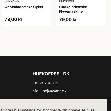
UNKNOWN
UNKNOWN
Chokoladeæske Cykel
Chokoladeæske
Flyvemaskine
79,00 kr
79,00 kr
HUEKOERSEL.DK
Tlf. 78768672
Mail:
hej@want.dk
Cookie- og privatlivspolitik
å vores hjemmeside for at forbedre din oplevelse, vise