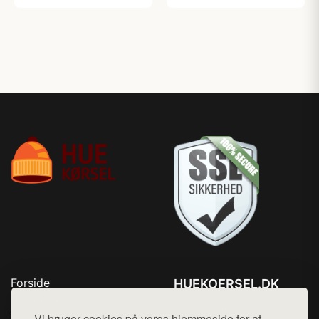
Forside
HUEKOERSEL.DK
Produkter
Tlf. 78768672
Top Rabatter
Vi bruger cookies på vores hjemmeside for at